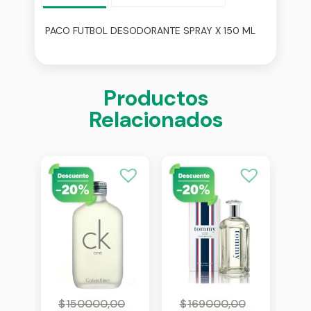
PACO FUTBOL DESODORANTE SPRAY X 150 ML
Productos
Relacionados
0
$
150000,00
$
169000,00
$