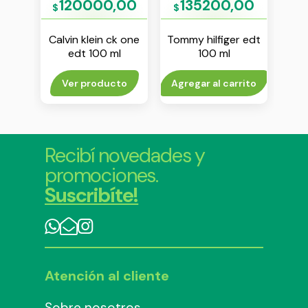
00
120000,00
135200,00
1
$
$
$
ger
Calvin klein ck one
Tommy hilfiger edt
Tomm
t 30
edt 100 ml
100 ml
rito
Ver producto
Agregar al carrito
V
Recibí novedades y
promociones.
Suscribíte!
Atención al cliente
Sobre nosotros