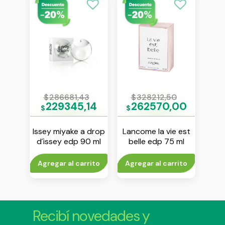
0
$
286681,43
$
328212,50
$
80
229345,14
262570,00
1
$
$
$
ra ch
Issey miyake a drop
Lancome la vie est
Dol
00 ml
d´issey edp 90 ml
belle edp 75 ml
lig
rito
Agregar al carrito
Agregar al carrito
V
Recibí novedades y