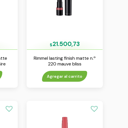
21.500,73
$
atte
Rimmel lasting finish matte n.º
ire
220 mauve bliss
Agregar al carrito