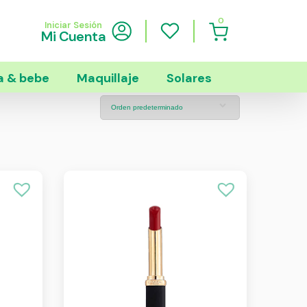
0
Iniciar Sesión
Mi Cuenta
 & bebe
Maquillaje
Solares