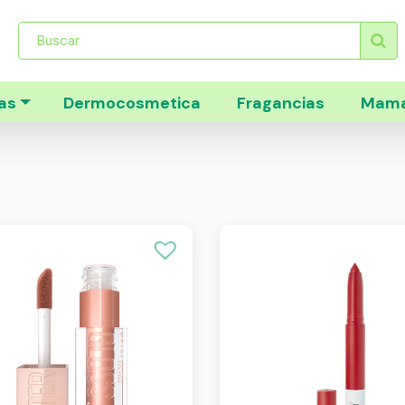
Búsqueda
de
productos
as
Dermocosmetica
Fragancias
Mama