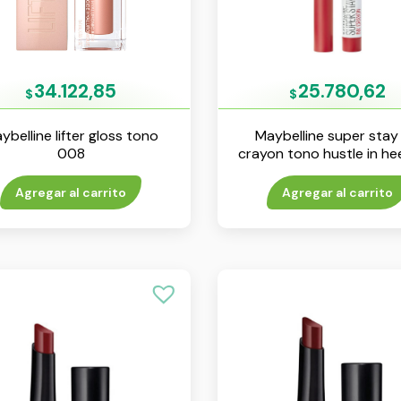
34.122,85
25.780,62
$
$
ybelline lifter gloss tono
Maybelline super stay 
008
crayon tono hustle in hee
45
Agregar al carrito
Agregar al carrito