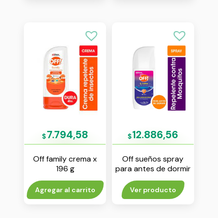
7.794,58
12.886,56
$
$
Off family crema x
Off sueños spray
196 g
para antes de dormir
x 100 ml
Agregar al carrito
Ver producto