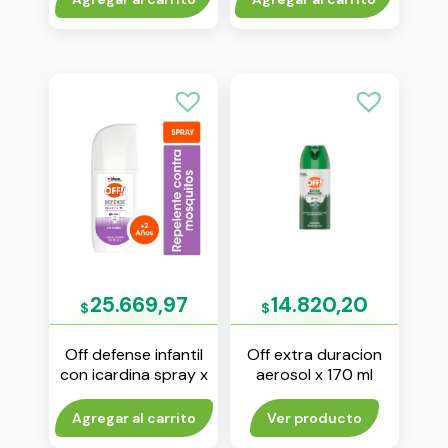
25.669,97
14.820,20
$
$
Off defense infantil
Off extra duracion
con icardina spray x
aerosol x 170 ml
100 ml
Agregar al carrito
Ver producto