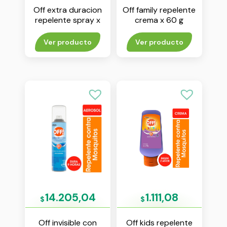
Off extra duracion
Off family repelente
repelente spray x
crema x 60 g
200 ml
Ver producto
Ver producto
14.205,04
1.111,08
$
$
Off invisible con
Off kids repelente