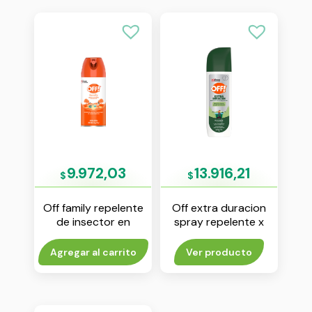
9.972,03
13.916,21
$
$
Off family repelente
Off extra duracion
de insector en
spray repelente x
aerosol x 170 ml
177 ml
Agregar al carrito
Ver producto