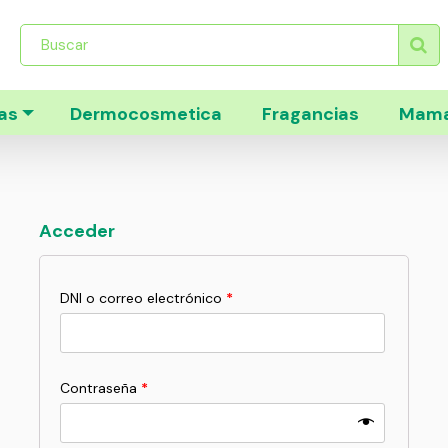
Búsqueda
de
productos
as
Dermocosmetica
Fragancias
Mama
Acceder
DNI o correo electrónico
*
Contraseña
*