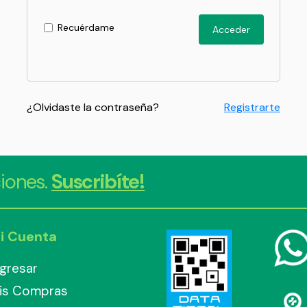
Recuérdame
Acceder
¿Olvidaste la contraseña?
Registrarte
iones.
Suscribíte!
i Cuenta
ngresar
is Compras