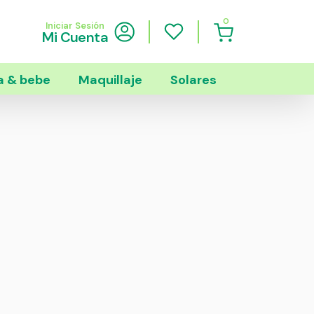
0
Iniciar Sesión
Mi Cuenta
 & bebe
Maquillaje
Solares