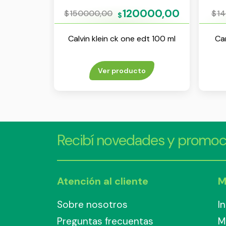
120000,00
$
150000,00
$
1
$
Calvin klein ck one edt 100 ml
Ca
Ver producto
Recibí novedades y promoc
Atención al cliente
M
Sobre nosotros
I
Preguntas frecuentas
M