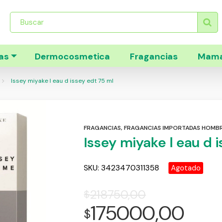
Búsqueda
de
productos
as
Dermocosmetica
Fragancias
Mama
Issey miyake l eau d issey edt 75 ml
FRAGANCIAS
,
FRAGANCIAS IMPORTADAS HOMB
Issey miyake l eau d 
SKU:
3423470311358
Agotado
218750,00
$
175000,00
$