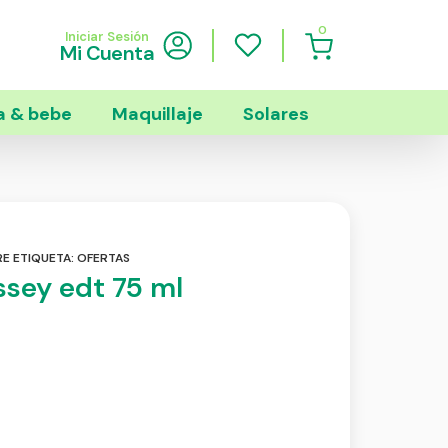
0
Iniciar Sesión
Mi Cuenta
 & bebe
Maquillaje
Solares
RE
ETIQUETA:
OFERTAS
issey edt 75 ml