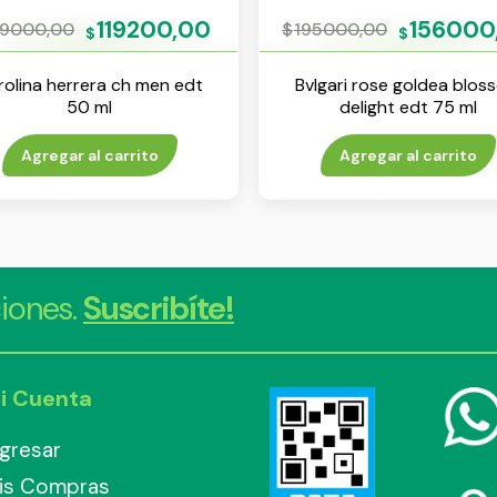
119200,00
156000
49000,00
$
195000,00
$
$
rolina herrera ch men edt
Bvlgari rose goldea blos
50 ml
delight edt 75 ml
Agregar al carrito
Agregar al carrito
iones.
Suscribíte!
i Cuenta
ngresar
is Compras