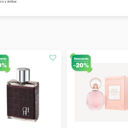
aco y ámbar.
s