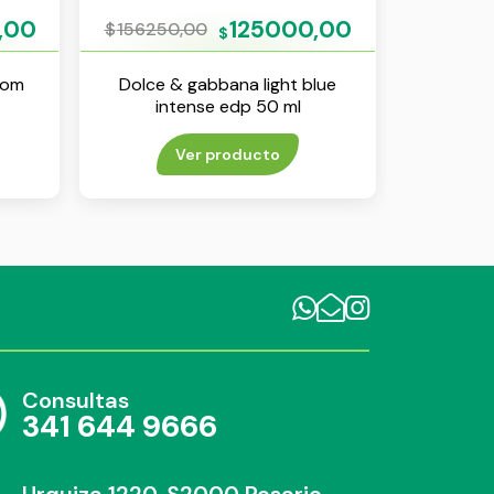
,00
125000,00
$
156250,00
$
som
Dolce & gabbana light blue
intense edp 50 ml
Ver producto
Consultas
341 644 9666
Urquiza 1220, S2000 Rosario,