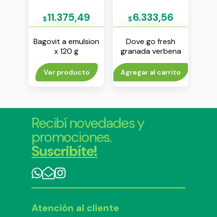
93
11.375,49
6.333,56
$
$
lsion
Bagovit a emulsion
Dove go fresh
R
x 120 g
granada verbena
j
antitranspirante en
aerosol x 150 ml
rito
Ver producto
Agregar al carrito
Agr
Recibí novedades y
promociones.
Suscribíte!
Atención al cliente