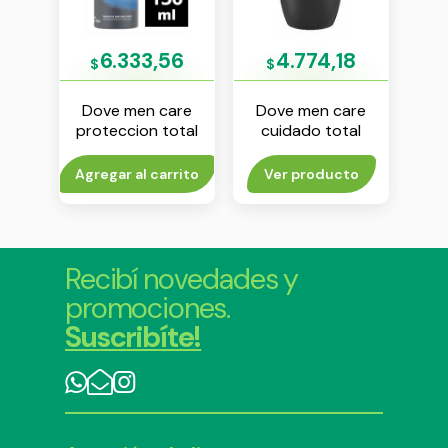
8
6.333,56
4.774,18
$
$
$
 pera
Dove men care
Dove men care
Dove
proteccion total
cuidado total
te en
antitranspirante en
antitranspirante
anti
 ml
aerosol x 150 ml
roll on x 50 ml
ae
to
Agregar al carrito
Ver producto
Agr
Recibí novedades y
promociones.
Suscribíte!