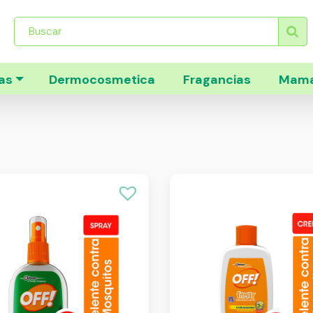
Búsqueda
de
productos
as
Dermocosmetica
Fragancias
Mama