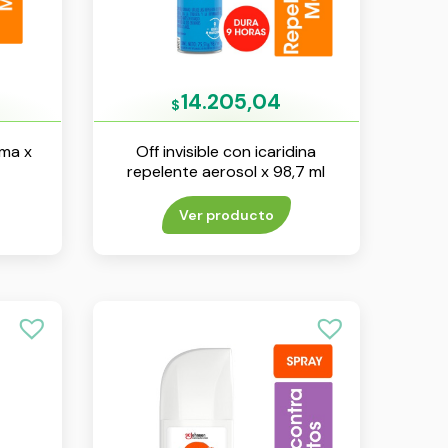
14.205,04
$
ema x
Off invisible con icaridina
repelente aerosol x 98,7 ml
Ver producto