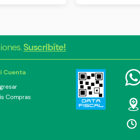
iones.
Suscribíte!
i Cuenta
ngresar
is Compras