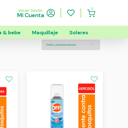
0
Iniciar Sesión
Mi Cuenta
 & bebe
Maquillaje
Solares