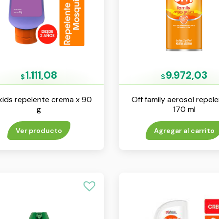
1.111,08
9.972,03
$
$
 kids repelente crema x 90
Off family aerosol repel
g
170 ml
Ver producto
Agregar al carrito