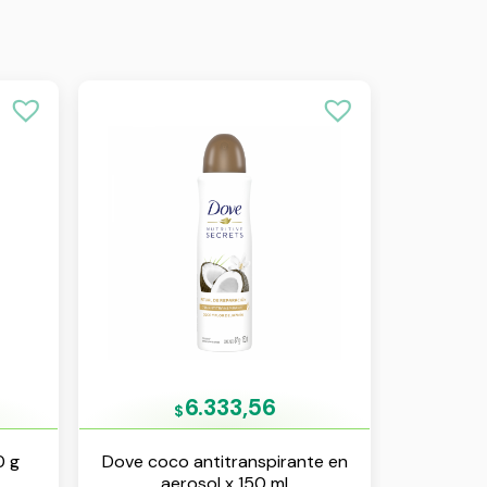
6.333,56
$
0 g
Dove coco antitranspirante en
aerosol x 150 ml