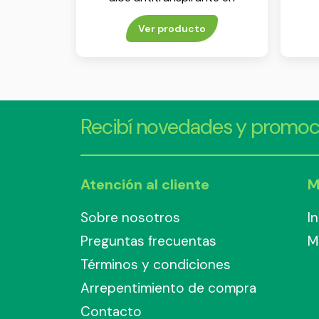
aerosol x 150 ml
Ver producto
Recibí novedades y promoc
Atención al cliente
M
Sobre nosotros
I
Preguntas frecuentas
M
Términos y condiciones
Arrepentimiento de compra
Contacto