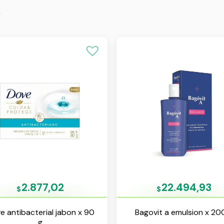
s
2.877,02
22.494,93
$
$
e antibacterial jabon x 90
Bagovit a emulsion x 20
g