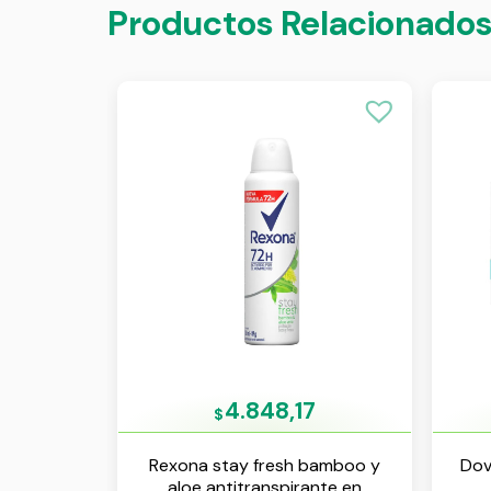
Productos Relacionado
4.848,17
$
Rexona stay fresh bamboo y
Dov
aloe antitranspirante en