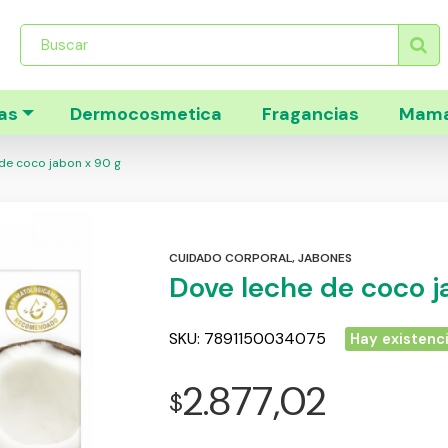
Búsqueda
de
productos
as
Dermocosmetica
Fragancias
Mama
de coco jabon x 90 g
CUIDADO CORPORAL
,
JABONES
Dove leche de coco j
SKU:
7891150034075
Hay existenc
2.877,02
$