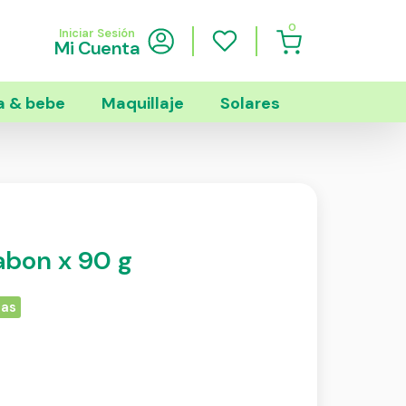
0
Iniciar Sesión
Mi Cuenta
 & bebe
Maquillaje
Solares
abon x 90 g
ias