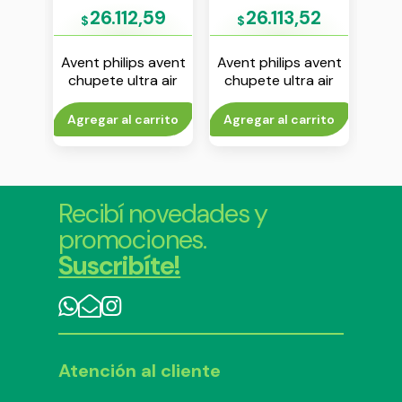
06
26.112,59
26.113,52
$
$
$
avent
Avent philips avent
Avent philips avent
Aven
ia
chupete ultra air
chupete ultra air
chu
s
deco 18m+ unisex
unicornio 6-18 m
18m
env x 2
nena env x 2
rito
Agregar al carrito
Agregar al carrito
Agr
Recibí novedades y
promociones.
Suscribíte!
Atención al cliente