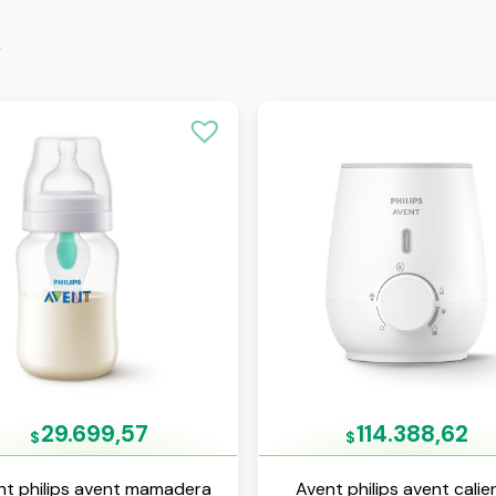
s
29.699,57
114.388,62
$
$
nt philips avent mamadera
Avent philips avent calie