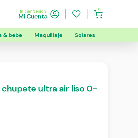
0
Iniciar Sesión
Mi Cuenta
 & bebe
Maquillaje
Solares
 chupete ultra air liso 0-