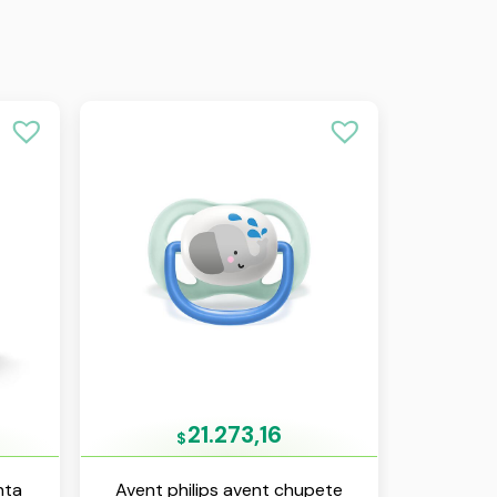
21.273,16
$
nta
Avent philips avent chupete