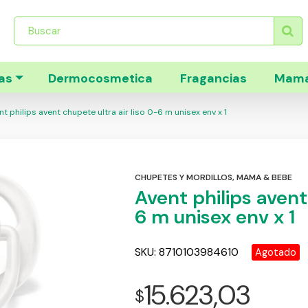
Búsqueda
de
productos
as
Dermocosmetica
Fragancias
Mama
t philips avent chupete ultra air liso 0-6 m unisex env x 1
CHUPETES Y MORDILLOS
,
MAMA & BEBE
Avent philips avent
6 m unisex env x 1
SKU:
8710103984610
Agotado
15.623,03
$