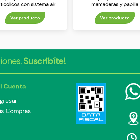
ticolicos con sistema air
mamaderas y papilla
free x 260 ml
Ver producto
Ver producto
iones.
Suscribíte!
i Cuenta
ngresar
is Compras