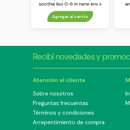
soothie liso 0-6 m nene env x
an
2
Agregar al carrito
Recibí novedades y promoc
Atención al cliente
M
Sobre nosotros
I
Preguntas frecuentas
M
Términos y condiciones
Arrepentimiento de compra