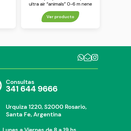
ultra air “animals” 0-6 m nene
env x 1
Ver producto
Consultas
341 644 9666
Urquiza 1220, S2000 Rosario,
Santa Fe, Argentina
Lunes a Viernes de 8 a 19 hs.