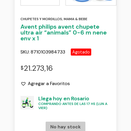
CHUPETES Y MORDILLOS
,
MAMA & BEBE
Avent philips avent chupete
ultra air “animals” 0-6 m nene
env x 1
SKU:
8710103984733
Agotado
21.273,16
$
Agregar a Favoritos
Llega hoy en Rosario
COMPRANDO ANTES DE LAS 17 HS (LUN A
VIER)
No hay stock