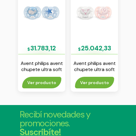
06
31.783,12
25.042,33
$
$
$
avent
Avent philips avent
Avent philips avent
Aven
ia
chupete ultra soft
chupete ultra soft
se
s
6-18 m nene env x 2
0-6 m nena env x 2
an
(1
rito
Ver producto
Ver producto
Agr
Recibí novedades y
promociones.
Suscribíte!