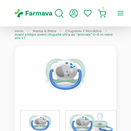
0
Inicio
Mama & Bebe
Chupetes Y Mordillos
Avent philips avent chupete ultra air “animals” 0-6 m nene
env x 1