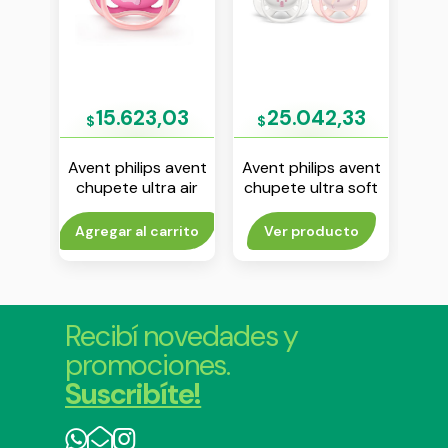
03
15.623,03
25.042,33
$
$
$
avent
Avent philips avent
Avent philips avent
Aven
ir 6-
chupete ultra air
chupete ultra soft
chup
 x 1
unicornio 6-18 m
0-6 m nena env x 2
6-18
nena env x1
to
Agregar al carrito
Ver producto
Agr
Recibí novedades y
promociones.
Suscribíte!