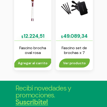
20
12.224,51
49.089,34
$
$
$
cha
Fascino brocha
Fascino set de
V
oval rosa
brochas x 7
mon
unidades
to
Agregar al carrito
Ver producto
Agr
Recibí novedades y
promociones.
Suscribíte!