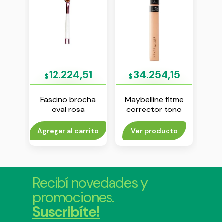
24
12.224,51
34.254,15
$
$
$
itme
Fascino brocha
Maybelline fitme
May
ono
oval rosa
corrector tono
lash
 35
light 15
to
Agregar al carrito
Ver producto
Agr
Recibí novedades y
promociones.
Suscribíte!