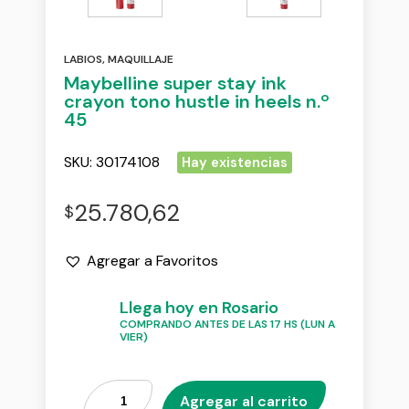
LABIOS
,
MAQUILLAJE
Maybelline super stay ink
crayon tono hustle in heels n.º
45
SKU:
30174108
Hay existencias
25.780,62
$
Agregar a Favoritos
Llega hoy en Rosario
COMPRANDO ANTES DE LAS 17 HS (LUN A
VIER)
Agregar al carrito