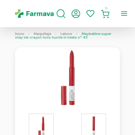
0
Inicio
Maquillaje
Labios
Maybelline super
stay ink crayon tono hustle in heels n.º 45