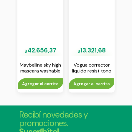
85
42.656,37
13.321,68
$
$
$
 de
Maybelline sky high
Vogue corrector
Cu
4
mascara washable
liquido resist tono
re
very black
canela
esm
rito
Agregar al carrito
Agregar al carrito
Agr
Recibí novedades y
promociones.
Suscribíte!