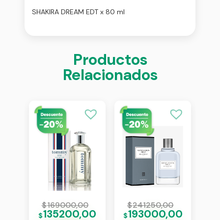
SHAKIRA DREAM EDT x 80 ml
Productos
Relacionados
0
$
169000,00
$
241250,00
$
00
135200,00
193000,00
$
$
$