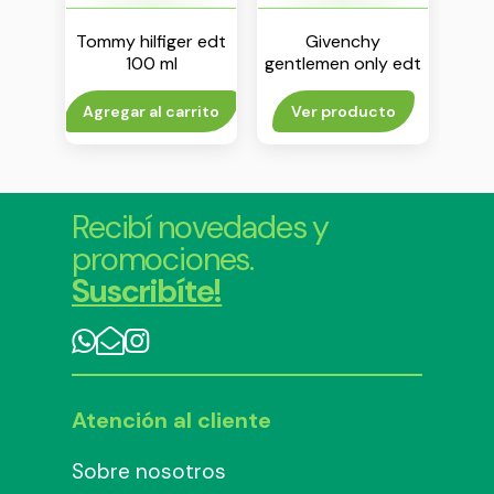
e ou
Tommy hilfiger edt
Givenchy
To
0 ml
100 ml
gentlemen only edt
tom
100 ml
rito
Agregar al carrito
Ver producto
Agr
Recibí novedades y
promociones.
Suscribíte!
Atención al cliente
Sobre nosotros