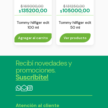
0
$
169000,00
$
131250,00
$
00
135200,00
105000,00
1
$
$
$
bana
Tommy hilfiger edt
Tommy hilfiger edt
Isse
for
100 ml
50 ml
is
 &
 100
to
Agregar al carrito
Ver producto
V
Recibí novedades y
promociones.
Suscribíte!
Atención al cliente