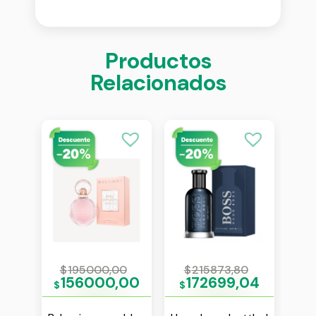
Productos
Relacionados
0
$
195000,00
$
215873,80
$
00
156000,00
172699,04
$
$
$