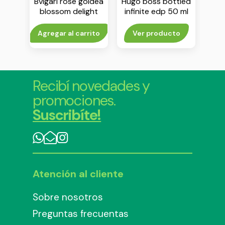
eau d
Bvlgari rose goldea
Hugo boss bottled
Caro
 ml
blossom delight
infinite edp 50 ml
m
edt 75 ml
to
Agregar al carrito
Ver producto
Agr
Recibí novedades y
promociones.
Suscribíte!
Atención al cliente
Sobre nosotros
Preguntas frecuentas