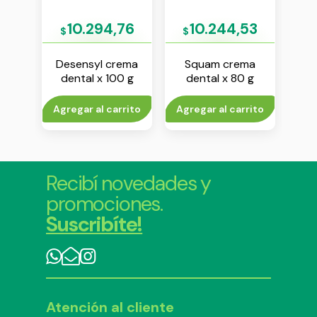
4
10.294,76
10.244,53
$
$
$
tive
Desensyl crema
Squam crema
ema
dental x 100 g
dental x 80 g
c
 g
cre
to
Agregar al carrito
Agregar al carrito
Agr
Recibí novedades y
promociones.
Suscribíte!
Atención al cliente