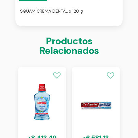
SQUAM CREMA DENTAL x 120 g
Productos
Relacionados
4
8.413,49
6.581,13