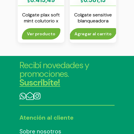
$
$
$
Colgate plax soft
Colgate sensitive
S
crema
mint colutorio x
blanqueadora
d
 g
500 ml
crema dental x 100
g
rito
Ver producto
Agregar al carrito
Agr
Recibí novedades y
promociones.
Suscribíte!
Atención al cliente
Sobre nosotros