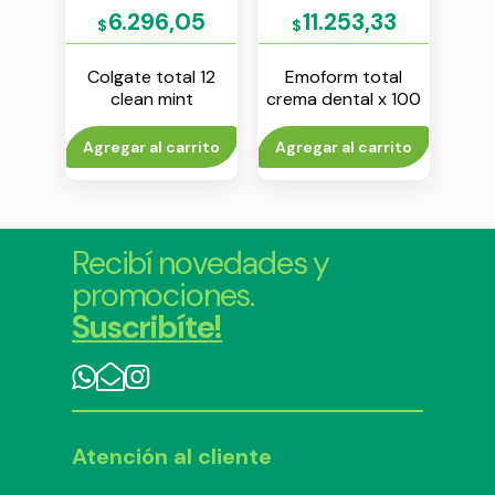
4
6.296,05
11.253,33
$
$
$
ntes
Colgate total 12
Emoform total
S
ema
clean mint
crema dental x 100
d
 g
colutorio x 250 ml
g
rito
Agregar al carrito
Agregar al carrito
Agr
Recibí novedades y
promociones.
Suscribíte!
Atención al cliente