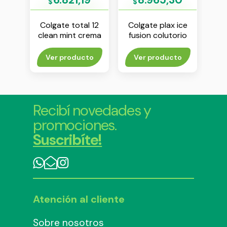
$
$
gard
Colgate total 12
Colgate plax ice
Co
x 90
clean mint crema
fusion colutorio
dental x 90 g
500 ml x 350 ml
colu
rito
Ver producto
Ver producto
V
Recibí novedades y
promociones.
Suscribíte!
Atención al cliente
Sobre nosotros