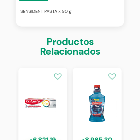
SENSIDENT PASTA x 90 g
Productos
Relacionados
1
6.821,19
8.965,30