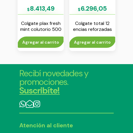
95
8.413,49
6.296,05
$
$
$
gard
Colgate plax fresh
Colgate total 12
Squa
0 ml
mint colutorio 500
encias reforzadas
ml x 350 ml
colutorio x 250 ml
rito
Agregar al carrito
Agregar al carrito
V
Recibí novedades y
promociones.
Suscribíte!
Atención al cliente