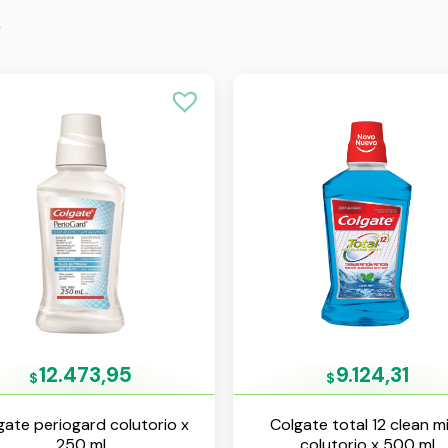
s
12.473,95
9.124,31
$
$
gate periogard colutorio x
Colgate total 12 clean m
250 ml
colutorio x 500 ml