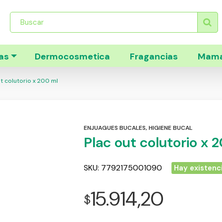
Búsqueda
de
productos
as
Dermocosmetica
Fragancias
Mama
t colutorio x 200 ml
ENJUAGUES BUCALES
,
HIGIENE BUCAL
Plac out colutorio x 
SKU:
7792175001090
Hay existenc
15.914,20
$