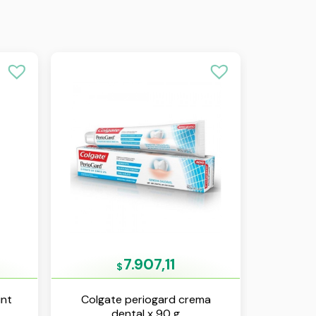
7.907,11
$
int
Colgate periogard crema
dental x 90 g