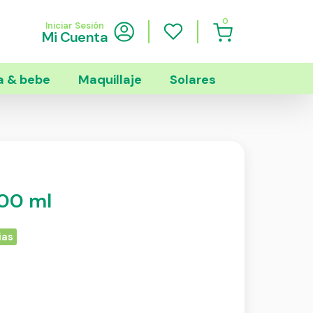
0
Iniciar Sesión
Mi Cuenta
 & bebe
Maquillaje
Solares
200 ml
ias