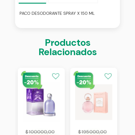
PACO DESODORANTE SPRAY X 150 ML
Productos
Relacionados
0
$
100000,00
$
195000,00