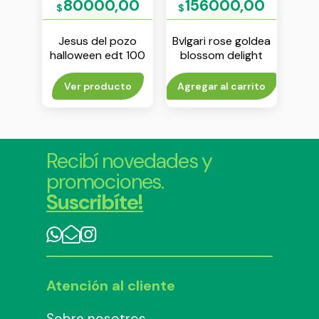
00
80000,00
156000,00
$
$
rent
Jesus del pozo
Bvlgari rose goldea
Ca
halloween edt 100
blossom delight
am
ml
edt 75 ml
rito
Ver producto
Agregar al carrito
V
Recibí novedades y
promociones.
Suscribíte!
Atención al cliente
Sobre nosotros