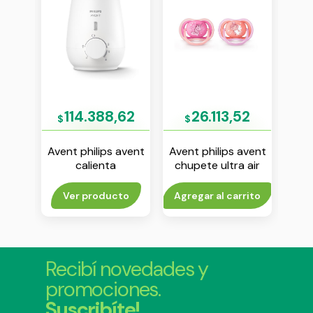
03
114.388,62
26.113,52
$
$
$
avent
Avent philips avent
Avent philips avent
Aven
 air
calienta
chupete ultra air
se
18 m
mamaderas y
unicornio 6-18 m
an
1
papilla
nena env x 2
(1
rito
Ver producto
Agregar al carrito
Agr
Recibí novedades y
promociones.
Suscribíte!