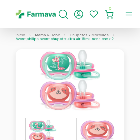
0
Inicio
Mama & Bebe
Chupetes Y Mordillos
Avent philips avent chupete ultra air 18m+ nena env x 2