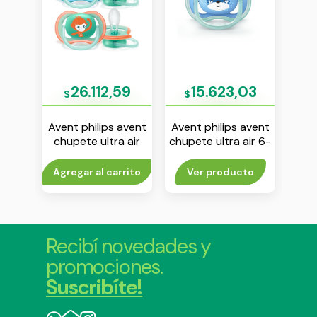
57
26.112,59
15.623,03
$
$
$
avent
Avent philips avent
Avent philips avent
Aven
a
chupete ultra air
chupete ultra air 6-
chup
con
deco 18m+ unisex
18 m nene env x 1
6-18
ee x
env x 2
to
Agregar al carrito
Ver producto
Agr
Recibí novedades y
promociones.
Suscribíte!