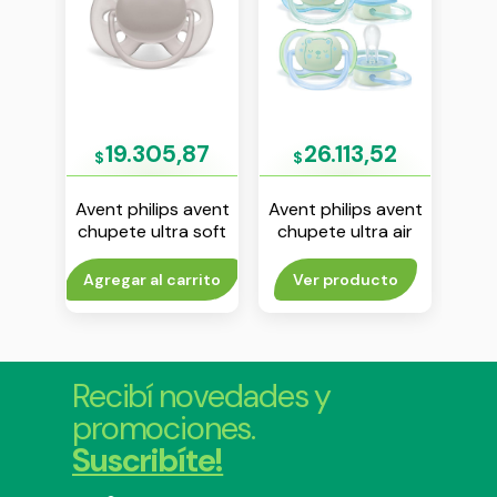
52
19.305,87
26.113,52
$
$
$
avent
Avent philips avent
Avent philips avent
Aven
 air
chupete ultra soft
chupete ultra air
chu
18 m
6-18 m liso gris env
nightime 0-6 m
pr
 2
x1
nene env x 2
n
rito
Agregar al carrito
Ver producto
Agr
Recibí novedades y
promociones.
Suscribíte!