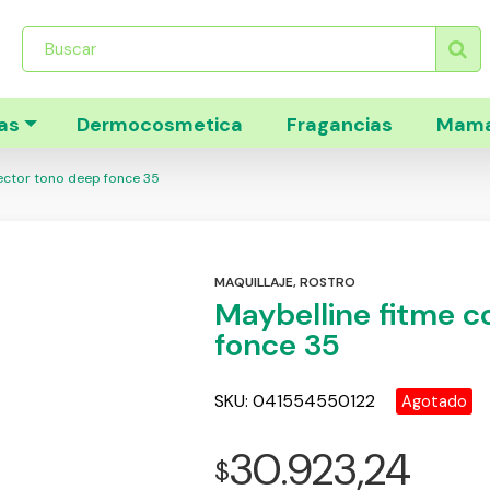
Búsqueda
de
productos
as
Dermocosmetica
Fragancias
Mama
ector tono deep fonce 35
MAQUILLAJE
,
ROSTRO
Maybelline fitme c
fonce 35
SKU:
041554550122
Agotado
30.923,24
$