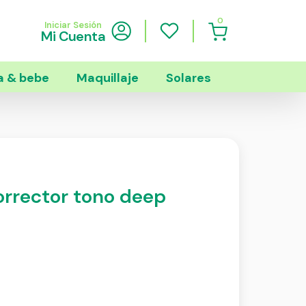
0
Iniciar Sesión
Mi Cuenta
 & bebe
Maquillaje
Solares
orrector tono deep