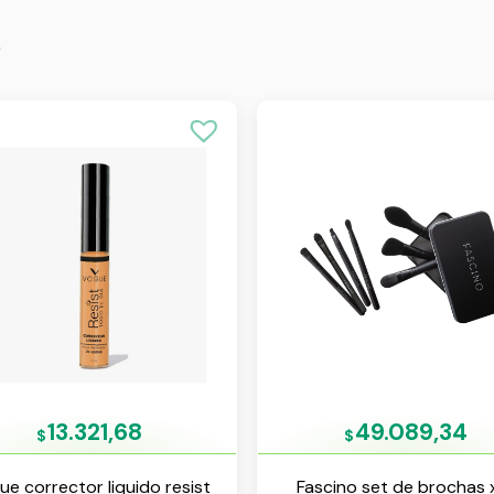
s
13.321,68
49.089,34
$
$
e corrector liquido resist
Fascino set de brochas 