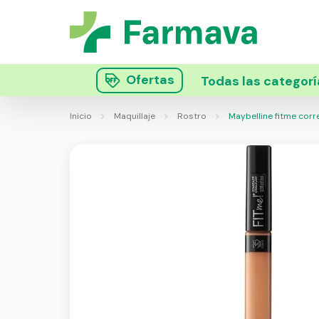
Ofertas
Todas las categorí
Inicio
Maquillaje
Rostro
Maybelline fitme corr