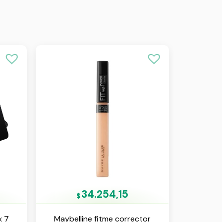
34.254,15
$
x 7
Maybelline fitme corrector