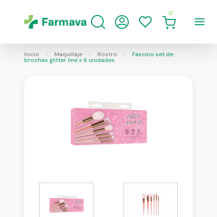
0
Inicio
Maquillaje
Rostro
Fascino set de
brochas glitter line x 6 unidades