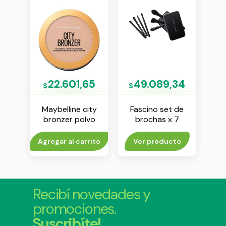
30
22.601,65
49.089,34
$
$
$
sies
Maybelline city
Fascino set de
Vo
proof
bronzer polvo
brochas x 7
liqu
bronceador tono
unidades
medium cool n.º
rito
Agregar al carrito
Ver producto
V
200
Recibí novedades y
promociones.
Suscribíte!