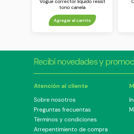
Vogue corrector liquido resist
C
tono canela
Agregar al carrito
Recibí novedades y promoc
Atención al cliente
M
Sobre nosotros
I
Preguntas frecuentas
M
Términos y condiciones
Arrepentimiento de compra