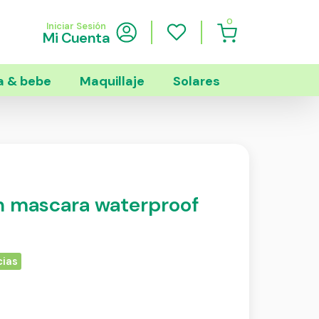
0
Iniciar Sesión
Mi Cuenta
 & bebe
Maquillaje
Solares
h mascara waterproof
cias