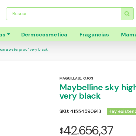
Búsqueda
de
productos
as
Dermocosmetica
Fragancias
Mama
cara waterproof very black
MAQUILLAJE
,
OJOS
Maybelline sky hig
very black
SKU:
41554590913
Hay existen
42.656,37
$