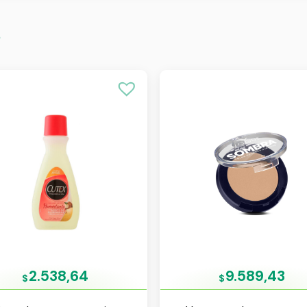
s
2.538,64
9.589,43
$
$