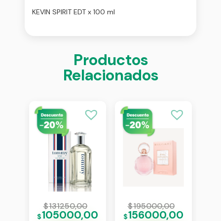
KEVIN SPIRIT EDT x 100 ml
Productos
Relacionados
0
$
131250,00
$
195000,00
$
00
105000,00
156000,00
$
$
$