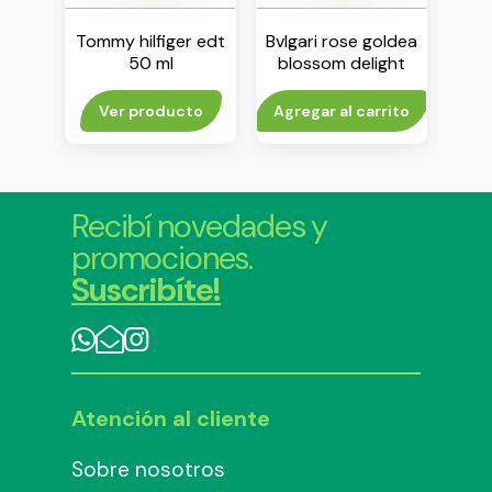
rent
Tommy hilfiger edt
Bvlgari rose goldea
Hug
50 ml
blossom delight
inf
edt 75 ml
rito
Ver producto
Agregar al carrito
V
Recibí novedades y
promociones.
Suscribíte!
Atención al cliente
Sobre nosotros