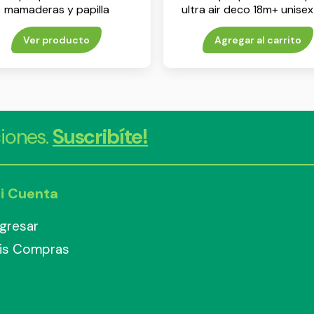
mamaderas y papilla
ultra air deco 18m+ unisex
x 2
Ver producto
Agregar al carrito
iones.
Suscribíte!
i Cuenta
ngresar
is Compras