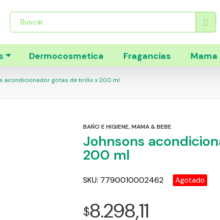
Búsqueda
de
productos
s
Dermocosmetica
Fragancias
Mama 
 acondicionador gotas de brillo x 200 ml
BAÑO E HIGIENE
,
MAMA & BEBE
Johnsons acondiciona
200 ml
SKU:
7790010002462
Agotado
8.298,11
$