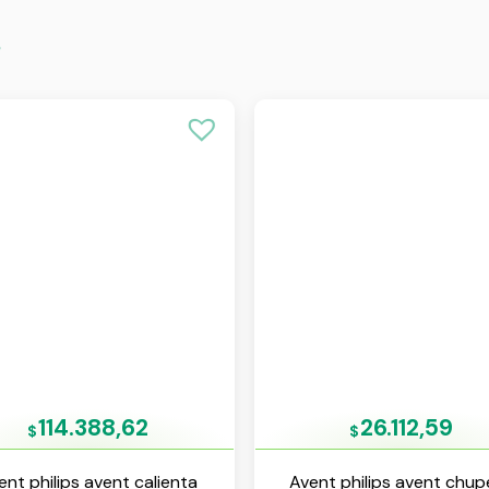
s
114.388,62
26.112,59
$
$
ent philips avent calienta
Avent philips avent chup