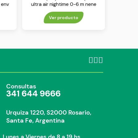
 env
ultra air nightime 0-6 m nene
env x 2
Ver producto
Consultas
341 644 9666
Urquiza 1220, S2000 Rosario,
Santa Fe, Argentina
Lunes a Viernes de 8 a 19 hs.