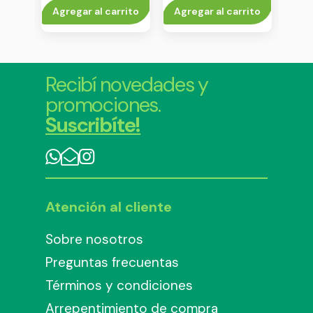
gab
rito
Agregar al carrito
Agregar al carrito
V
Recibí novedades y
promociones.
Suscribíte!
Atención al cliente
Sobre nosotros
Preguntas frecuentas
Términos y condiciones
Arrepentimiento de compra