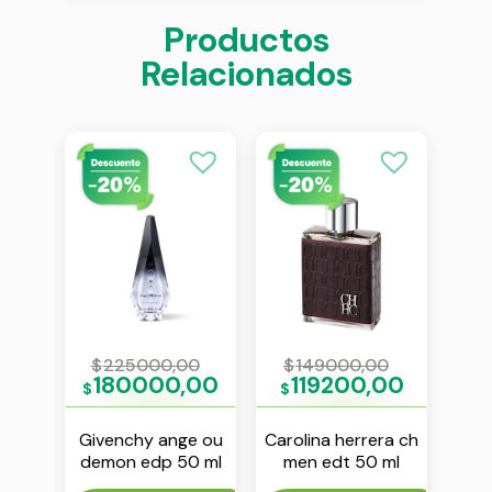
Productos
Relacionados
1
$
225000,00
$
149000,00
$
61
180000,00
119200,00
1
$
$
$
ani
Givenchy ange ou
Carolina herrera ch
Dol
sione
demon edp 50 ml
men edt 50 ml
th
m