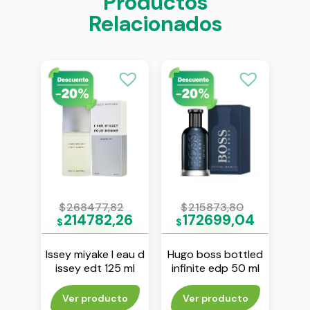
Productos
Relacionados
0
$
268477,82
$
215873,80
$
00
214782,26
172699,04
1
$
$
$
bana
Issey miyake l eau d
Hugo boss bottled
Dol
ense
issey edt 125 ml
infinite edp 50 ml
th
m
gab
to
Ver producto
Ver producto
V