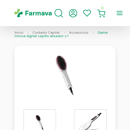
0
Inicio
Cuidado Capilar
Accesorios
Gama
innova digital cepillo alisador x 1