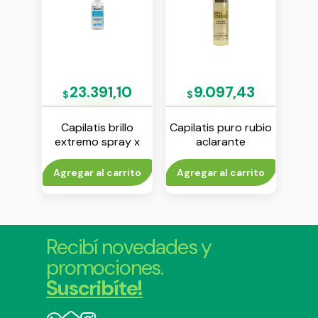
9
23.391,10
9.097,43
$
$
iga
Capilatis brillo
Capilatis puro rubio
Ca
0 ml
extremo spray x
aclarante
par
110 ml
instantaneo spray
sha
x 240 ml
rito
Agregar al carrito
Agregar al carrito
Agr
Recibí novedades y
promociones.
Suscribíte!