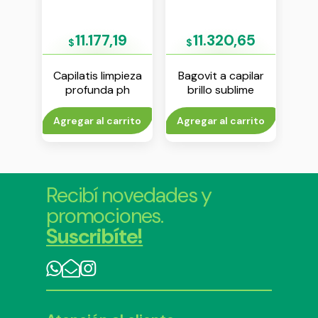
79
11.177,19
11.320,65
$
$
ing
Capilatis limpieza
Bagovit a capilar
Capi
profunda ph
brillo sublime
or x
neutro shampoo x
shampoo x 350 ml
sha
420 ml
rito
Agregar al carrito
Agregar al carrito
Agr
Recibí novedades y
promociones.
Suscribíte!