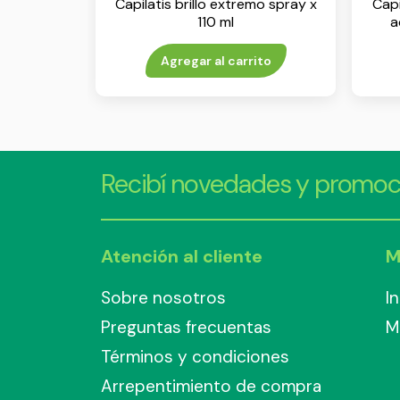
Capilatis brillo extremo spray x
Capi
110 ml
a
Agregar al carrito
Recibí novedades y promoc
Atención al cliente
M
Sobre nosotros
I
Preguntas frecuentas
M
Términos y condiciones
Arrepentimiento de compra