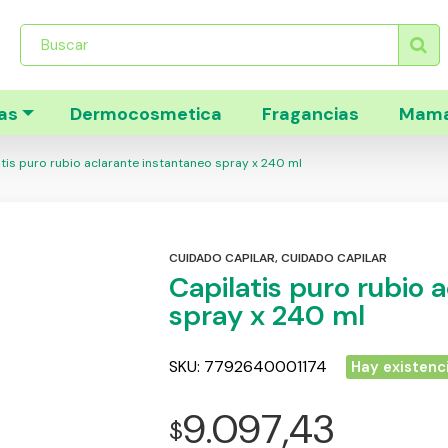
Búsqueda
de
productos
as
Dermocosmetica
Fragancias
Mama
tis puro rubio aclarante instantaneo spray x 240 ml
CUIDADO CAPILAR
,
CUIDADO CAPILAR
Capilatis puro rubio 
spray x 240 ml
SKU:
7792640001174
Hay existenc
9.097,43
$