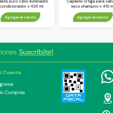
latis puro rubio iluminador
Capilatis ortiga para cab
condicionador x 420 ml
seco shampoo x 410 m
Agregar al carrito
Agregar al carrito
iones.
Suscribíte!
i Cuenta
ngresar
is Compras