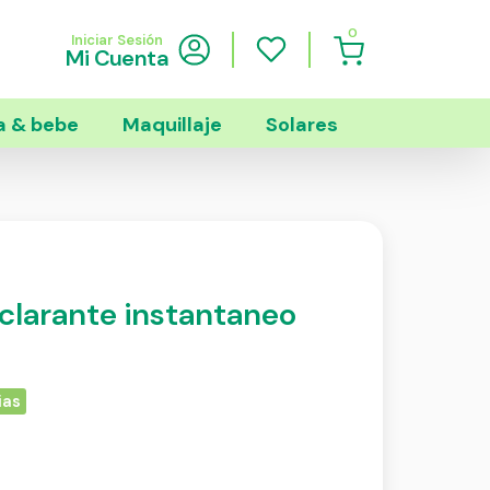
0
Iniciar Sesión
Mi Cuenta
 & bebe
Maquillaje
Solares
aclarante instantaneo
ias