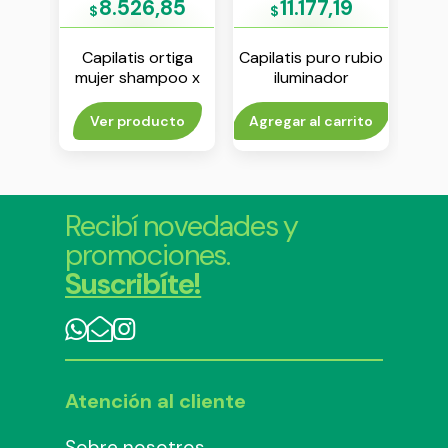
9
8.526,85
11.177,19
$
$
$
iga
Capilatis ortiga
Capilatis puro rubio
Ca
fino
mujer shampoo x
iluminador
0 ml
350 ml
shampoo x 420 ml
aco
rito
Ver producto
Agregar al carrito
Agr
Recibí novedades y
promociones.
Suscribíte!
Atención al cliente
Sobre nosotros