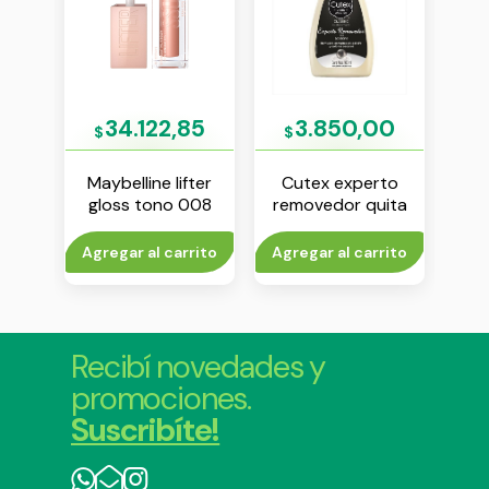
64
34.122,85
3.850,00
$
$
$
ante
Maybelline lifter
Cutex experto
May
 x 50
gloss tono 008
removedor quita
co
esmalte x 100 ml
de
rito
Agregar al carrito
Agregar al carrito
V
Recibí novedades y
promociones.
Suscribíte!