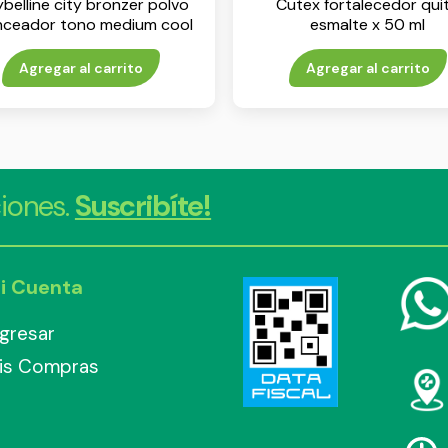
belline city bronzer polvo
Cutex fortalecedor qui
nceador tono medium cool
esmalte x 50 ml
n.º 200
Agregar al carrito
Agregar al carrito
iones.
Suscribíte!
i Cuenta
ngresar
is Compras