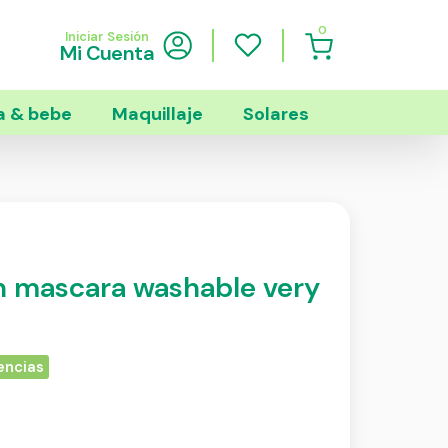
0
Iniciar Sesión
Mi Cuenta
 & bebe
Maquillaje
Solares
h mascara washable very
encias