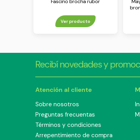
Fascino brocha rubor
May
bro
Ver producto
Recibí novedades y promoc
Atención al cliente
M
Sobre nosotros
I
Preguntas frecuentas
M
Términos y condiciones
Arrepentimiento de compra