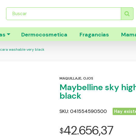
Búsqueda
de
productos
as
Dermocosmetica
Fragancias
Mama
cara washable very black
MAQUILLAJE
,
OJOS
Maybelline sky hig
black
SKU:
041554590500
Hay exist
42.656,37
$