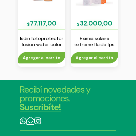
,00
77.117,00
32.000,00
$
$
$
ector
Isdin fotoprotector
Eximia solaire
Isdi
te
fusion water color
extreme fluide fps
nmsc
 250
spf50 emulsion 50
50 50 ml
ml
to
Agregar al carrito
Agregar al carrito
Agr
Recibí novedades y
promociones.
Suscribíte!