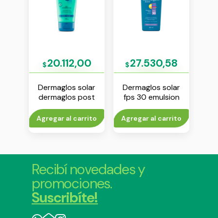
12
20.112,00
27.530,58
1
$
$
$
say
Dermaglos solar
Dermaglos solar
La
ruma
dermaglos post
fps 30 emulsion
an
s 50+
solar refrescante
250 ml
hi
gel 150 g
cons
rito
Agregar al carrito
Agregar al carrito
Agr
Recibí novedades y
promociones.
Suscribíte!