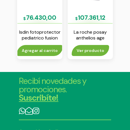
00
76.430,00
107.361,12
$
$
$
a ak-
Isdin fotoprotector
La roche posay
La
pf 99
pediatrico fusion
anthelios age
water spf 50
correct fps 50 50
cor
crema 50 ml
ml
f
rito
Agregar al carrito
Ver producto
Agr
Recibí novedades y
promociones.
Suscribíte!