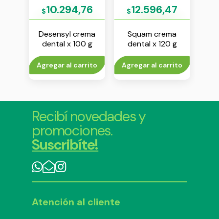
7
10.294,76
12.596,47
$
$
$
ta x
Desensyl crema
Squam crema
Co
dental x 100 g
dental x 120 g
fu
50
rito
Agregar al carrito
Agregar al carrito
V
Recibí novedades y
promociones.
Suscribíte!
Atención al cliente