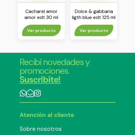
ani
Cacharel amor
Dolce & gabbana
Yve
 100
amor edt 30 ml
ligth blue edt 125 ml
rito
Ver producto
Ver producto
Agr
Recibí novedades y
promociones.
Suscribíte!
Atención al cliente
Sobre nosotros