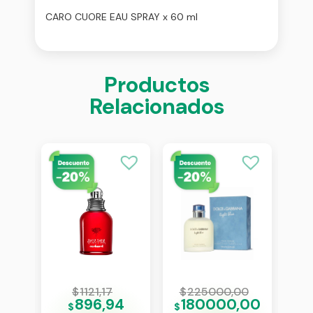
CARO CUORE EAU SPRAY x 60 ml
Productos
Relacionados
4
$
1121,17
$
225000,00
$
27
896,94
180000,00
1
$
$
$