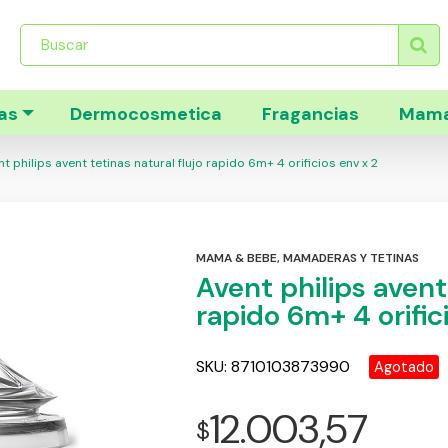
Búsqueda
de
productos
as
Dermocosmetica
Fragancias
Mama
t philips avent tetinas natural flujo rapido 6m+ 4 orificios env x 2
MAMA & BEBE
,
MAMADERAS Y TETINAS
Avent philips avent 
rapido 6m+ 4 orific
SKU:
8710103873990
Agotado
12.003,57
$