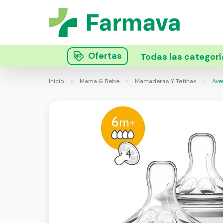
Ofertas
Todas las categorí
Inicio
Mama & Bebe
Mamaderas Y Tetinas
Aven