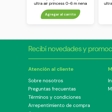
ultra air princess 0-6 m nena
ultr
env x 2
Agregar al carrito
Recibí novedades y promoc
Atención al cliente
M
Sobre nosotros
I
Preguntas frecuentas
M
Términos y condiciones
Arrepentimiento de compra