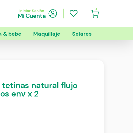
0
Iniciar Sesión
Mi Cuenta
 & bebe
Maquillaje
Solares
tetinas natural flujo
ios env x 2