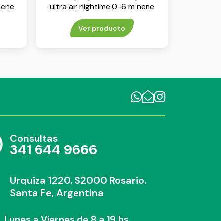
 nene
ultra air nightime 0-6 m nene
env x 2
Ver producto
Consultas
341 644 9666
Urquiza 1220, S2000 Rosario,
Santa Fe, Argentina
Lunes a Viernes de 8 a 19 hs.