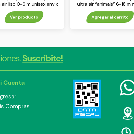
a air liso 0-6 m unisex env x
ultra air “animals” 6-18 m
1
env x 1
Ver producto
Agregar al carrito
iones.
Suscribíte!
i Cuenta
ngresar
is Compras