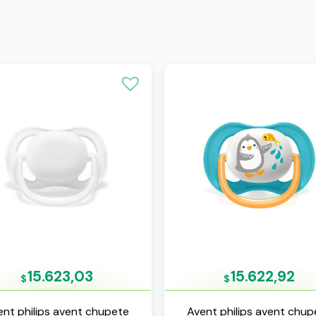
s
15.623,03
15.622,92
$
$
ent philips avent chupete
Avent philips avent chup