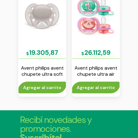
56
19.305,87
26.112,59
$
$
$
avent
Avent philips avent
Avent philips avent
Aven
 soft
chupete ultra soft
chupete ultra air
chu
anco
6-18 m liso gris env
18m+ nena env x 2
ni
x1
n
rito
Agregar al carrito
Agregar al carrito
Agr
Recibí novedades y
promociones.
Suscribíte!